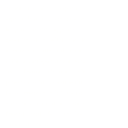
questa un altro importante
aspetto della funzione notarile,
la quale consiste appunto nel
garantire ai cittadini che le
attestazioni fatte dal notaio
nell'atto corrispondano al vero
(es.: l'esatta identità delle
persone che hanno sottoscritto
l'atto; l'essere certe dichiarazioni
state fatte dinanzi al notaio;
l'essersi certi fatti verificati
davanti al notaio).